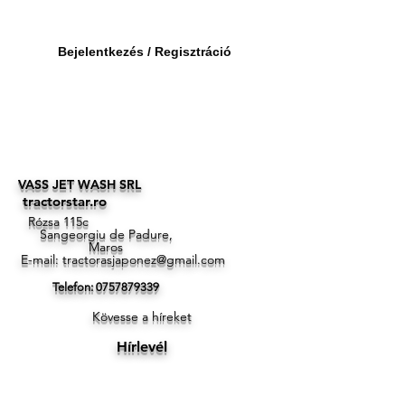
Bejelentkezés / Regisztráció
VASS JET WASH SRL
tractorstar.ro
Rózsa 115c
Sangeorgiu de Padure,
Maros
E-mail:
tractorasjaponez@gmail.com
Telefon:
0757879339
Kövesse a híreket
Hírlevél