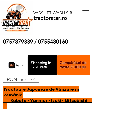
VASS JET WASH S.R.L.
tractorstar.ro
0757879339
/
0755480160
RON (lei)
Tractoare Japoneze de Vânzare în
România
Kubota • Yanmar • Iseki • Mitsubishi