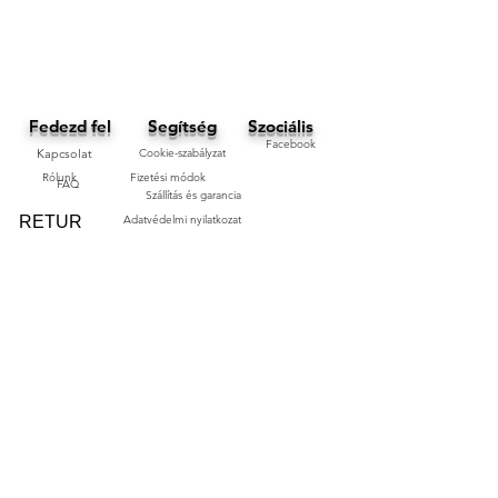
Fedezd fel
Segítség
Szociális
Facebook
Kapcsolat
Cookie-szabályzat
Rólunk
Fizetési módok
FAQ
Szállítás és garancia
RETUR
Adatvédelmi nyilatkozat