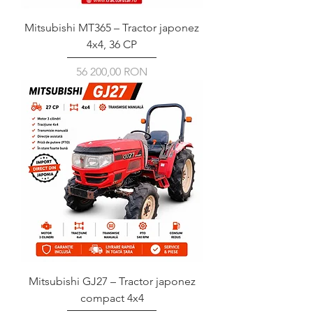
Mitsubishi MT365 – Tractor japonez
4x4, 36 CP
Ár
56 200,00 RON
Mitsubishi GJ27 – Tractor japonez
compact 4x4