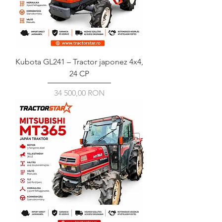
Kubota GL241 – Tractor japonez 4x4,
24 CP
Ár
34 500,00 RON