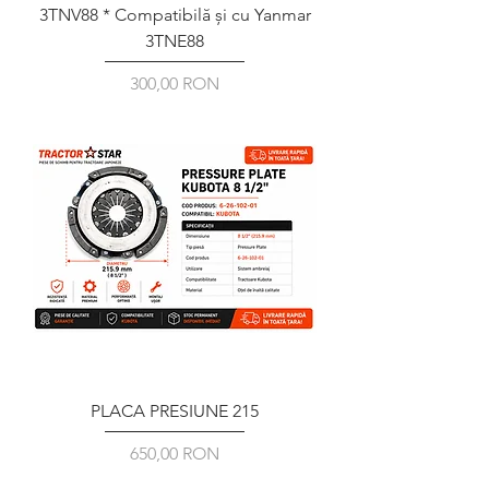
3TNV88 * Compatibilă și cu Yanmar
3TNE88
Ár
300,00 RON
PLACA PRESIUNE 215
Ár
650,00 RON