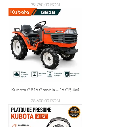
Ár
39 750,00 RON
Kubota GB16 Granbia – 16 CP, 4x4
Ár
28 600,00 RON