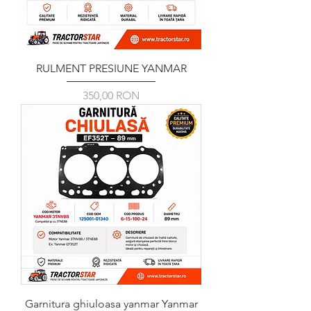
RULMENT PRESIUNE YANMAR
Ár
350,00 RON
Garnitura ghiuloasa yanmar Yanmar