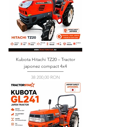
Bejelentkezés / Regisztráció
Kubota Hitachi TZ20 – Tractor
japonez compact 4x4
Ár
38 200,00 RON