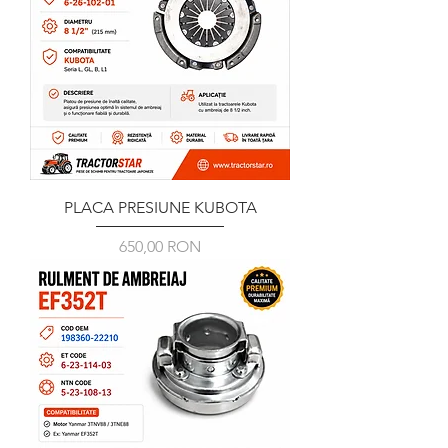
PLACA PRESIUNE KUBOTA
Ár
650,00 RON