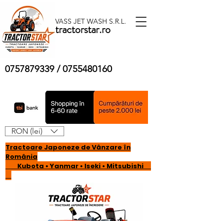
VASS JET WASH S.R.L.
tractorstar.ro
0757879339
/
0755480160
RON (lei)
Tractoare Japoneze de Vânzare în
România
Kubota • Yanmar • Iseki • Mitsubishi