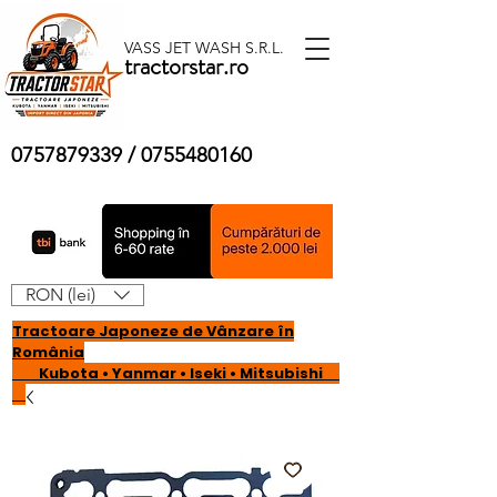
VASS JET WASH S.R.L.
tractorstar.ro
0757879339
/
0755480160
RON (lei)
Tractoare Japoneze de Vânzare în
România
Kubota • Yanmar • Iseki • Mitsubishi