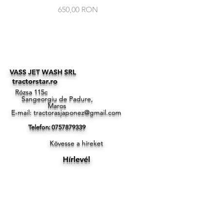
Ár
650,00 RON
VASS JET WASH SRL
tractorstar.ro
Rózsa 115c
Sangeorgiu de Padure,
Maros
E-mail:
tractorasjaponez@gmail.com
Telefon:
0757879339
Kövesse a híreket
Hírlevél