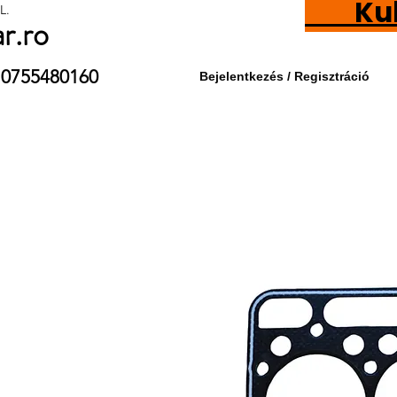
Kubot
L.
ar.ro
9 / 0755480160
Bejelentkezés / Regisztráció