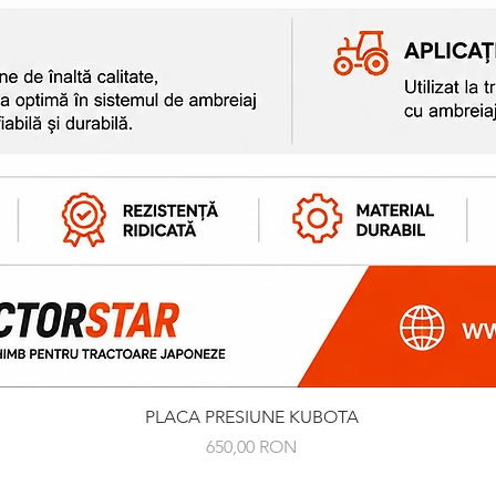
Gyorsnézet
PLACA PRESIUNE KUBOTA
Ár
650,00 RON