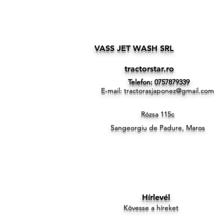
VASS JET WASH SRL
tractorstar.ro
Telefon: 0757879339
E-mail:
tractorasjaponez@gmail.com
Rózsa 115c
Sangeorgiu de Padure, Maros
Hírlevél
Kövesse a híreket