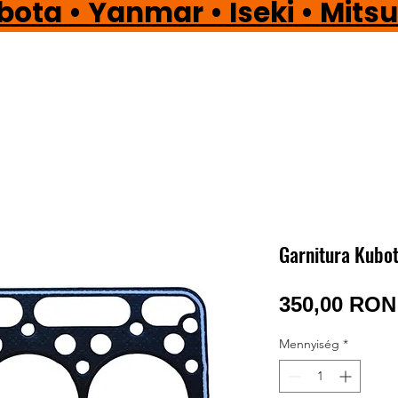
a • Yanmar • Iseki • Mi
Garnitura Kubo
350,00 RON
Mennyiség
*