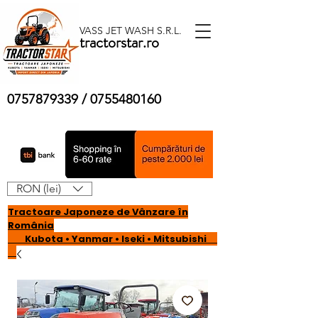
VASS JET WASH S.R.L.
tractorstar.ro
0757879339
/
0755480160
RON (lei)
Tractoare Japoneze de Vânzare în
România
Kubota • Yanmar • Iseki • Mitsubishi