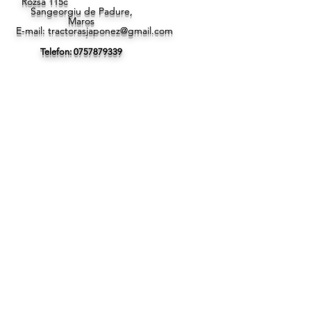
Rózsa 115c
Sangeorgiu de Padure,
Maros
E-mail:
tractorasjaponez@gmail.com
Telefon:
0757879339
Kövesse a híreket
Hírlevél
Fedezd fel
Segítség
Szociális
Facebook
Kapcsolat
Cookie-szabályzat
Rólunk
Fizetési módok
FAQ
Szállítás és garancia
RETUR
Adatvédelmi nyilatkozat