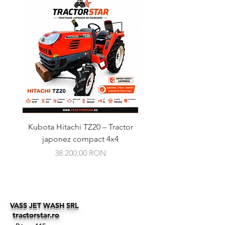
Kubota Hitachi TZ20 – Tractor
Kubota GL241 – Tractor
japonez compact 4x4
Ár
38 200,00 RON
VASS JET WASH SRL
tractorstar.ro