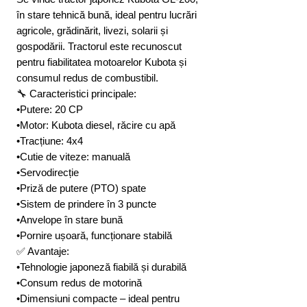
în stare tehnică bună, ideal pentru lucrări
agricole, grădinărit, livezi, solarii și
gospodării. Tractorul este recunoscut
pentru fiabilitatea motoarelor Kubota și
consumul redus de combustibil.
🔧 Caracteristici principale:
•Putere: 20 CP
•Motor: Kubota diesel, răcire cu apă
•Tracțiune: 4x4
•Cutie de viteze: manuală
•Servodirecție
•Priză de putere (PTO) spate
•Sistem de prindere în 3 puncte
•Anvelope în stare bună
•Pornire ușoară, funcționare stabilă
✅ Avantaje:
•Tehnologie japoneză fiabilă și durabilă
•Consum redus de motorină
•Dimensiuni compacte – ideal pentru