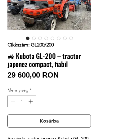
Bejelentkezés / Regisztráció
Cikkszám: GL200/200
🚜 Kubota GL-200 – tractor
japonez compact, fiabil
Ár
29 600,00 RON
Mennyiség
*
Kosárba
Se vinde tractor japonez Kubota GL-200,