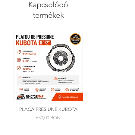
Kapcsolódó
termékek
PLACA PRESIUNE KUBOTA
RULMENT PRESIUNE 
Ár
650,00 RON