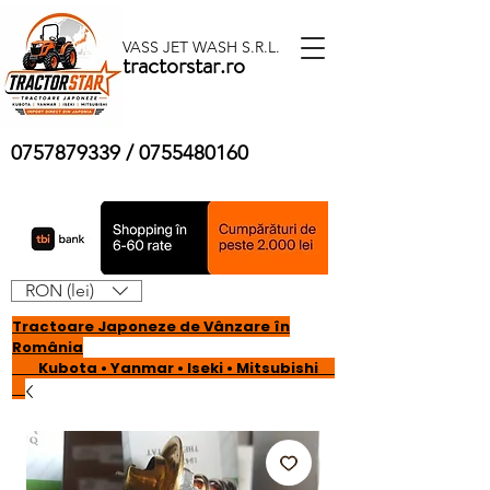
VASS JET WASH S.R.L.
tractorstar.ro
0757879339
/
0755480160
RON (lei)
Tractoare Japoneze de Vânzare în
România
Kubota • Yanmar • Iseki • Mitsubishi