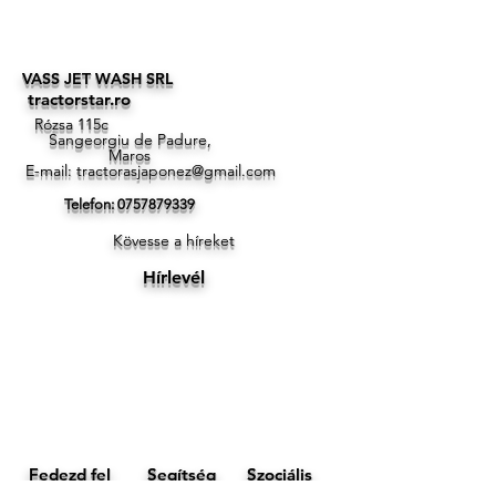
VASS JET WASH SRL
tractorstar.ro
Rózsa 115c
Sangeorgiu de Padure,
Maros
E-mail:
tractorasjaponez@gmail.com
Telefon:
0757879339
Kövesse a híreket
Hírlevél
Fedezd fel
Segítség
Szociális
Facebook