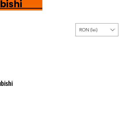
tsubishi
RON (lei)
bishi
Ár