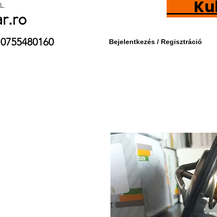
Kubot
L.
ar.ro
9 / 0755480160
Bejelentkezés / Regisztráció