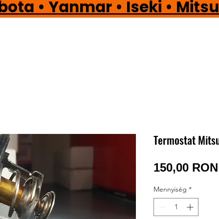
a • Yanmar • Iseki • Mi
Termostat Mitsu
150,00 RON
Mennyiség
*