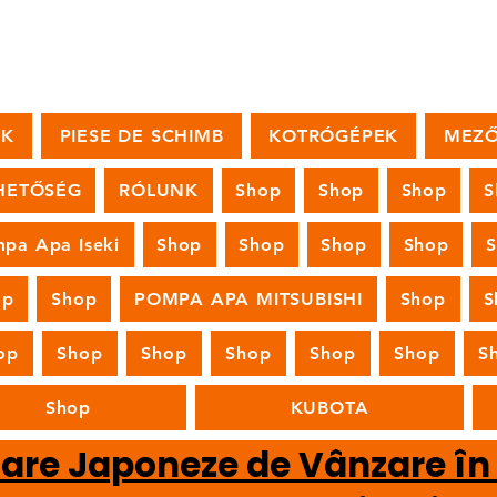
OK
PIESE DE SCHIMB
KOTRÓGÉPEK
MEZŐ
HETŐSÉG
RÓLUNK
Shop
Shop
Shop
S
pa Apa Iseki
Shop
Shop
Shop
Shop
op
Shop
POMPA APA MITSUBISHI
Shop
S
op
Shop
Shop
Shop
Shop
Shop
S
Shop
KUBOTA
oare Japoneze de Vânzare î