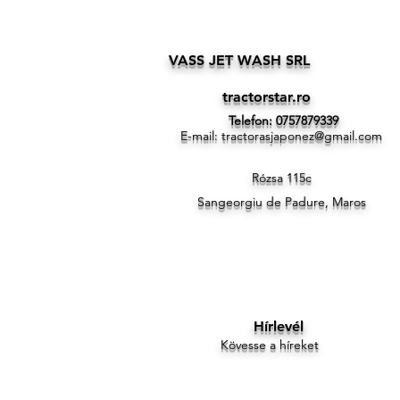
VASS JET WASH SRL
tractorstar.ro
Telefon: 0757879339
E-mail:
tractorasjaponez@gmail.com
Rózsa 115c
Sangeorgiu de Padure, Maros
Hírlevél
Kövesse a híreket