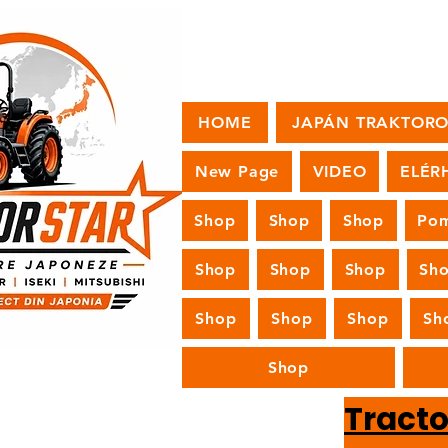
HOME
JAPÁN TRAKTOR
New Page
VIDEO
ELÉR
Shop
Shop
Shop
Pom
Shop
Shop
Shop
Sh
Shop
Shop
Shop
Sh
Shop
Tract