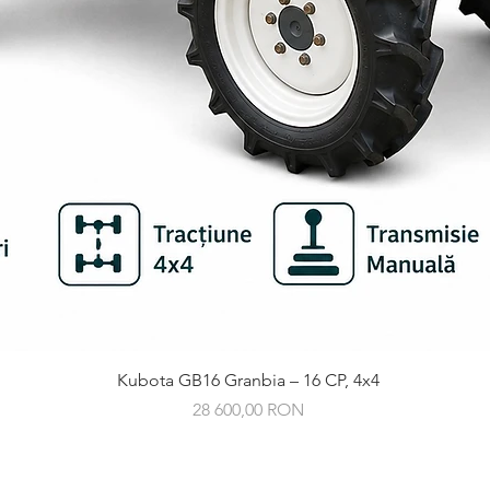
Gyorsnézet
Kubota GB16 Granbia – 16 CP, 4x4
Ár
28 600,00 RON