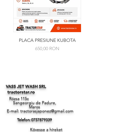
PLACA PRESIUNE KUBOTA
RULMENT PRESIUNE 
Ár
650,00 RON
VASS JET WASH SRL
tractorstar.ro
Rózsa 115c
Sangeorgiu de Padure,
Maros
E-mail:
tractorasjaponez@gmail.com
Telefon:
0757879339
Kövesse a híreket