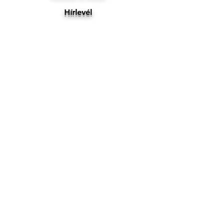
Hírlevél
Fedezd fel
Segítség
Szociális
Facebook
Kapcsolat
Cookie-szabályzat
Rólunk
Fizetési módok
FAQ
Szállítás és garancia
RETUR
Adatvédelmi nyilatkozat