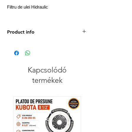
Filtru de ulei Hidraulic
Product info
A 94 mm
B 81 mm
C 96 mm
G 1 1/2-16 UN
H 146 mm
Kapcsolódó
termékek