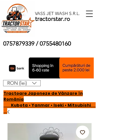
VASS JET WASH S.R.L.
tractorstar.ro
0757879339
/
0755480160
RON (lei)
Tractoare Japoneze de Vânzare în
România
Kubota • Yanmar • Iseki • Mitsubishi