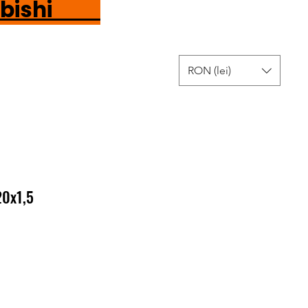
tsubishi
RON (lei)
20x1,5
r