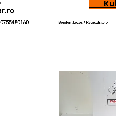
Kubot
L.
ar.ro
9 / 0755480160
Bejelentkezés / Regisztráció