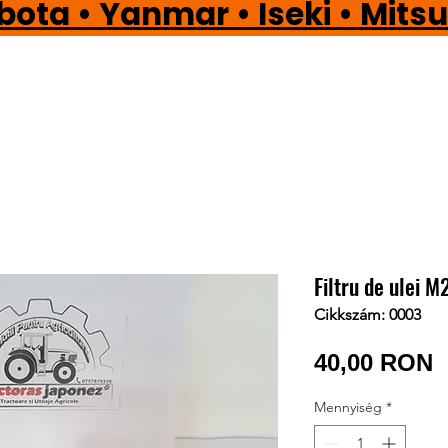
a • Yanmar • Iseki • Mi
Filtru de ulei M
Cikkszám: 0003
Á
40,00 RON
Mennyiség
*