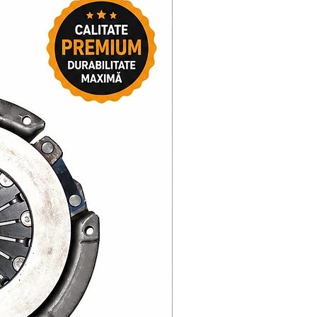
bar
Supapa de sens unic =
1