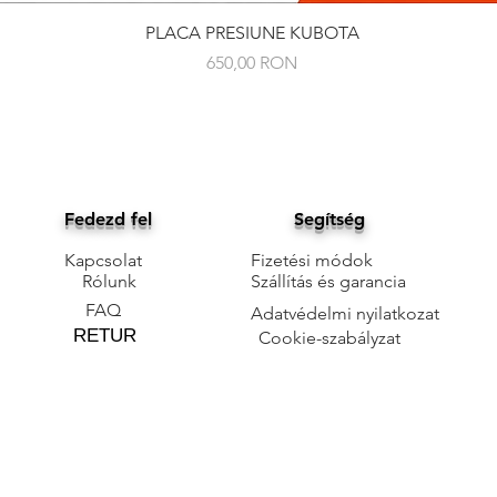
Gyorsnézet
PLACA PRESIUNE KUBOTA
Ár
650,00 RON
Fedezd fel
Segítség
Kapcsolat
Fizetési módok
Rólunk
Szállítás és garancia
FAQ
Adatvédelmi nyilatkozat
RETUR
Cookie-szabályzat