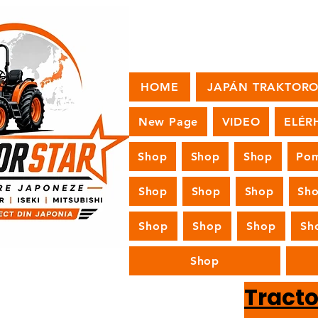
HOME
JAPÁN TRAKTOR
New Page
VIDEO
ELÉR
Shop
Shop
Shop
Pom
Shop
Shop
Shop
Sh
Shop
Shop
Shop
Sh
Shop
Tract