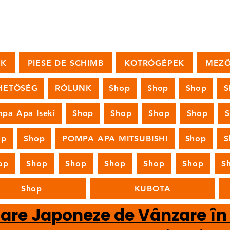
OK
PIESE DE SCHIMB
KOTRÓGÉPEK
MEZŐ
HETŐSÉG
RÓLUNK
Shop
Shop
Shop
S
pa Apa Iseki
Shop
Shop
Shop
Shop
op
Shop
POMPA APA MITSUBISHI
Shop
S
op
Shop
Shop
Shop
Shop
Shop
S
Shop
KUBOTA
oare Japoneze de Vânzare î