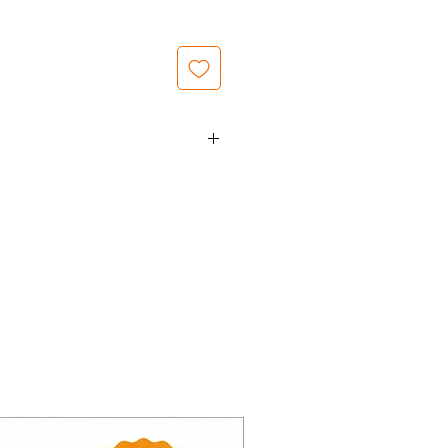
66 mm
54 mm
62 mm
M 20 x 1,5
90 mm
Presiunea de
deschidere a supapei
de ocolire in bar = 1