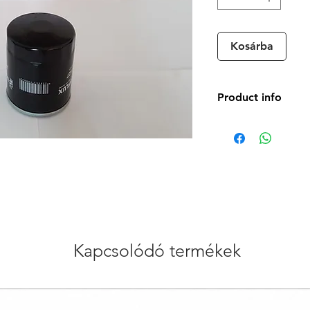
Kosárba
Product info
A
B
C
G
Kapcsolódó termékek
H
Caracteristici