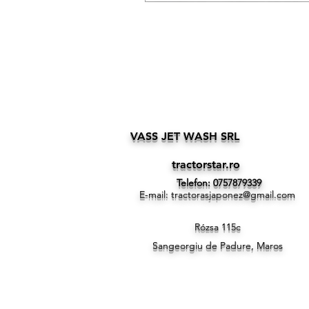
VASS JET WASH SRL
tractorstar.ro
Telefon: 0757879339
E-mail:
tractorasjaponez@gmail.com
Rózsa 115c
Sangeorgiu de Padure, Maros