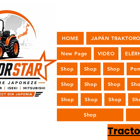
HOME
JAPÁN TRAKTOR
New Page
VIDEO
ELÉR
Shop
Shop
Shop
Pom
Shop
Shop
Shop
Sh
Shop
Shop
Shop
Sh
Shop
Tract