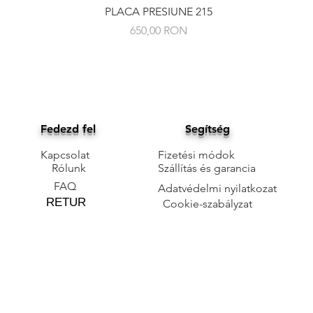
Gyorsnézet
PLACA PRESIUNE 215
Ár
650,00 RON
Fedezd fel
Segítség
Kapcsolat
Fizetési módok
Rólunk
Szállítás és garancia
FAQ
Adatvédelmi nyilatkozat
RETUR
Cookie-szabályzat