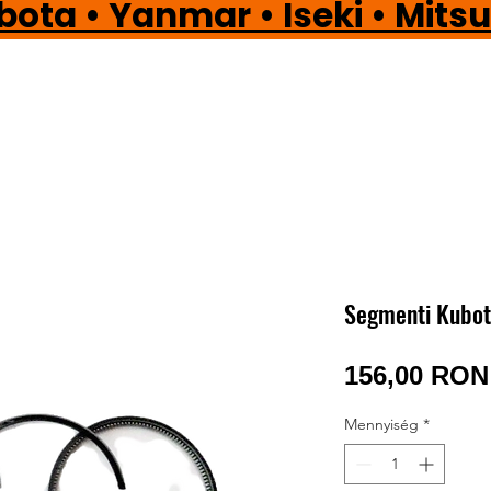
a • Yanmar • Iseki • Mi
Segmenti Kubot
156,00 RON
Mennyiség
*