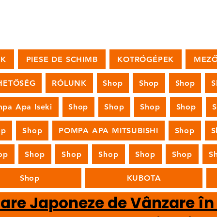
OK
PIESE DE SCHIMB
KOTRÓGÉPEK
MEZŐ
HETŐSÉG
RÓLUNK
Shop
Shop
Shop
S
pa Apa Iseki
Shop
Shop
Shop
Shop
op
Shop
POMPA APA MITSUBISHI
Shop
S
op
Shop
Shop
Shop
Shop
Shop
S
Shop
KUBOTA
oare Japoneze de Vânzare î