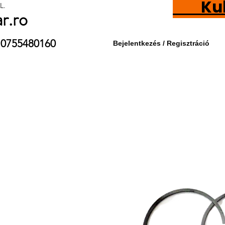
Kubot
L.
ar.ro
9 / 0755480160
Bejelentkezés / Regisztráció