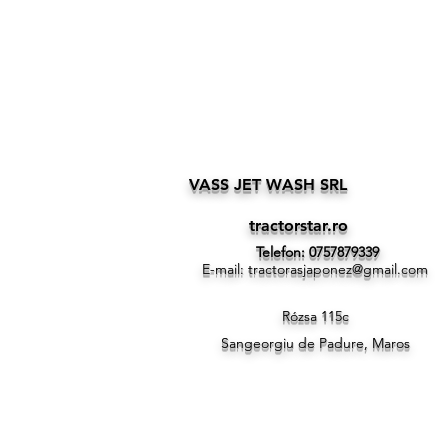
VASS JET WASH SRL
tractorstar.ro
Telefon: 0757879339
E-mail:
tractorasjaponez@gmail.com
Rózsa 115c
Sangeorgiu de Padure, Maros