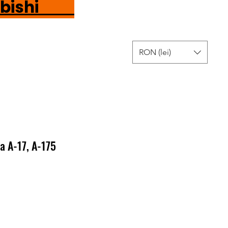
tsubishi
RON (lei)
a A-17, A-175
Ár