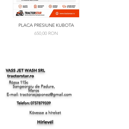
PLACA PRESIUNE KUBOTA
RULMENT PRESIUNE 
Ár
650,00 RON
VASS JET WASH SRL
tractorstar.ro
Rózsa 115c
Sangeorgiu de Padure,
Maros
E-mail:
tractorasjaponez@gmail.com
Telefon:
0757879339
Kövesse a híreket
Hírlevél