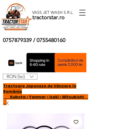
VASS JET WASH S.R.L.
tractorstar.ro
0757879339
/
0755480160
RON (lei)
Tractoare Japoneze de Vânzare în
România
Kubota • Yanmar • Iseki • Mitsubishi