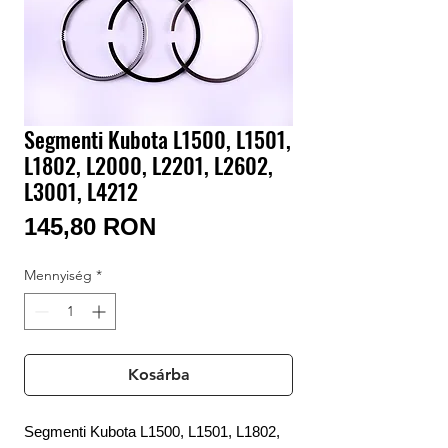
Bejelentkezés / Regisztráció
Segmenti Kubota L1500, L1501,
L1802, L2000, L2201, L2602,
L3001, L4212
Ár
145,80 RON
Mennyiség
*
Kosárba
Segmenti Kubota L1500, L1501, L1802,